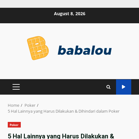
Skip
August 8, 2026
to
content
PRIMARY
MENU
Home
Poker
5 Hal Lainnya yang Harus Dilakukan & Dihindari dalam Poker
Poker
5 Hal Lainnya yang Harus Dilakukan &