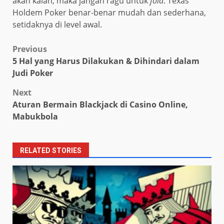
akan kalah, maka jangan ragu untuk
fold
. Texas
Holdem Poker benar-benar mudah dan sederhana,
setidaknya di level awal.
Post
Previous
5 Hal yang Harus Dilakukan & Dihindari dalam
navigation
Judi Poker
Next
Aturan Bermain Blackjack di Casino Online,
Mabukbola
RELATED STORIES