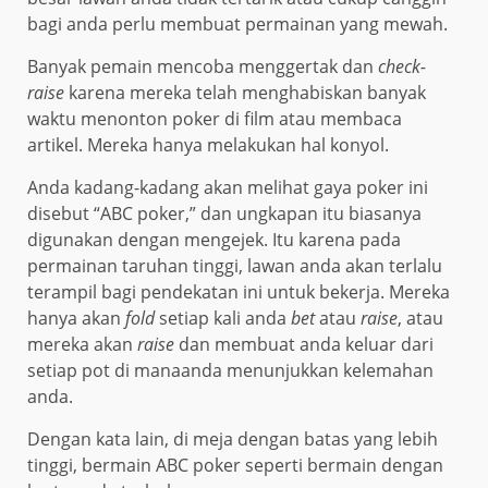
bagi anda perlu membuat permainan yang mewah.
Banyak pemain mencoba menggertak dan
check-
raise
karena mereka telah menghabiskan banyak
waktu menonton poker di film atau membaca
artikel. Mereka hanya melakukan hal konyol.
Anda kadang-kadang akan melihat gaya poker ini
disebut “ABC poker,” dan ungkapan itu biasanya
digunakan dengan mengejek. Itu karena pada
permainan taruhan tinggi, lawan anda akan terlalu
terampil bagi pendekatan ini untuk bekerja. Mereka
hanya akan
fold
setiap kali anda
bet
atau
raise
, atau
mereka akan
raise
dan membuat anda keluar dari
setiap pot di manaanda menunjukkan kelemahan
anda.
Dengan kata lain, di meja dengan batas yang lebih
tinggi, bermain ABC poker seperti bermain dengan