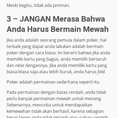
Meski begitu, tidak ada jaminan.
3 – JANGAN Merasa Bahwa
Anda Harus Bermain Mewah
Jika anda adalah seorang pemula dalam poker, hal
terbaik yang dapat anda lakukan adalah bermain
poker dengan cara biasa. Ini berarti bahwa jika anda
memiliki kartu yang bagus, anda memilih bertaruh
dan
raise
dengannya. Jika anda memiliki kartu yang
biasa-biasa saja atau lebih buruk, anda harus
fold.
Poker adalah permainan sederhana seperti itu.
Pada permainan dengan batas rendah, anda tidak
perlu banyak permainan mewah untuk menang.
Sebenarnya, mencoba untuk mendapatkan
kemewahan tidak akan berhasil, karena sebagian
besar lawan anda tidak tertarik atau cukup canggih