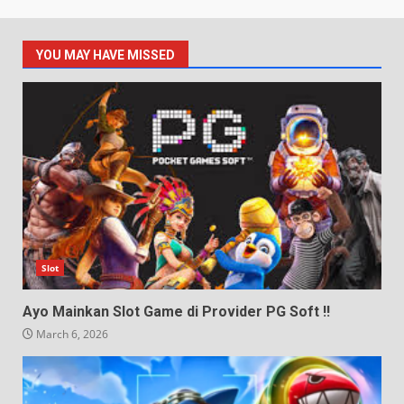
YOU MAY HAVE MISSED
Slot
Ayo Mainkan Slot Game di Provider PG Soft !!
March 6, 2026