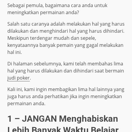
Sebagai pemula, bagaimana cara anda untuk
meningkatkan permainan anda?
Salah satu caranya adalah melakukan hal yang harus
dilakukan dan menghindari hal yang harus dihindari.
Meskipun terdengar mudah dan sepele,
kenyataannya banyak pemain yang gagal melakukan
hal ini.
Di halaman sebelumnya, kami telah membahas lima
hal yang harus dilakukan dan dihindari saat bermain
judi poker
.
Kali ini, kami ingin membagikan lima hal lainnya yang
juga harus anda perhatikan jika ingin meningkatkan
permainan anda.
1 – JANGAN Menghabiskan
Lebih Banyak Waktu Belajar