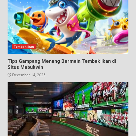
Tembak Ikan
Tips Gampang Menang Bermain Tembak Ikan di
Situs Mabukwin
December 14, 2025