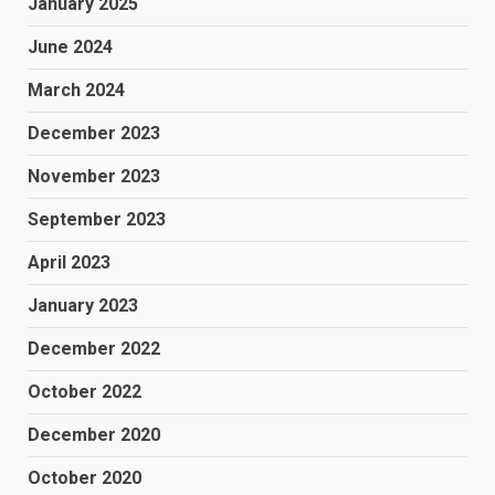
January 2025
June 2024
March 2024
December 2023
November 2023
September 2023
April 2023
January 2023
December 2022
October 2022
December 2020
October 2020