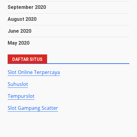
September 2020
August 2020
June 2020
May 2020
DAFTAR SITUS
Slot Online Terpercaya
Suhuslot
Tempurslot
Slot Gampang Scatter