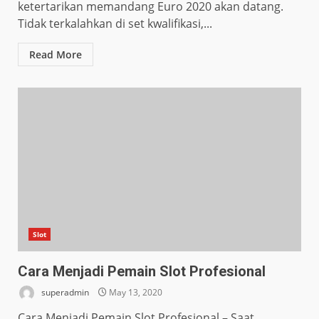
ketertarikan memandang Euro 2020 akan datang.
Tidak terkalahkan di set kwalifikasi,...
Read More
Slot
Cara Menjadi Pemain Slot Profesional
superadmin
May 13, 2020
Cara Menjadi Pemain Slot Profesional – Saat