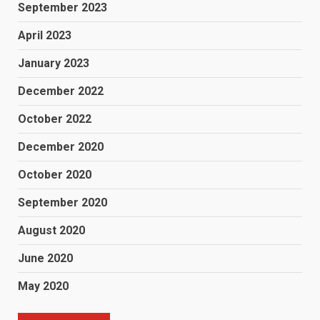
September 2023
April 2023
January 2023
December 2022
October 2022
December 2020
October 2020
September 2020
August 2020
June 2020
May 2020