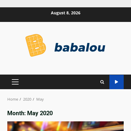
Skip
August 8, 2026
to
content
PRIMARY
MENU
Home
2020
May
Month:
May 2020